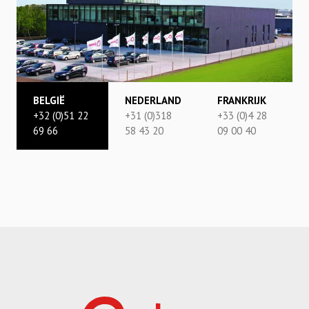
BELGIË
NEDERLAND
FRANKRIJK
+32 (0)51 22
+31 (0)318
+33 (0)4 28
69 66
58 43 20
09 00 40