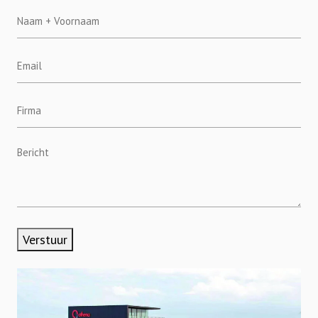
Name
+
First
Email
name
(Vereist)
address
(Vereist)
Firma
Untitled
Verstuur